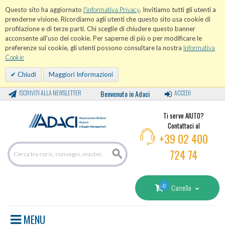
Questo sito ha aggiornato
l'informativa Privacy
. Invitiamo tutti gli utenti a
prenderne visione. Ricordiamo agli utenti che questo sito usa cookie di
profilazione e di terze parti. Chi sceglie di chiudere questo banner
acconsente all'uso dei cookie. Per saperne di più o per modificare le
preferenze sui cookie, gli utenti possono consultare la nostra
Informativa
Cookie
Chiudi
Maggiori Informazioni
ISCRIVITI ALLA NEWSLETTER
Benvenuto in Adaci
ACCEDI
Ti serve AIUTO?
Contattaci al
+39 02 400
724 74
0
Carrello
MENU