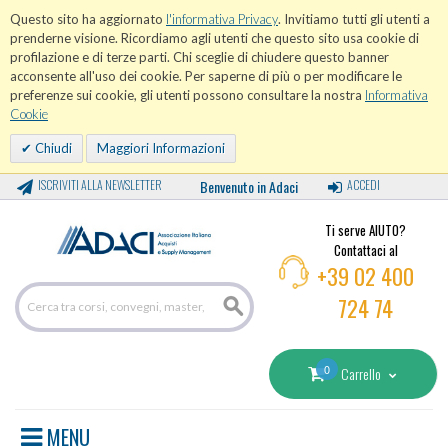
Questo sito ha aggiornato
l'informativa Privacy
. Invitiamo tutti gli utenti a
prenderne visione. Ricordiamo agli utenti che questo sito usa cookie di
profilazione e di terze parti. Chi sceglie di chiudere questo banner
acconsente all'uso dei cookie. Per saperne di più o per modificare le
preferenze sui cookie, gli utenti possono consultare la nostra
Informativa
Cookie
Chiudi
Maggiori Informazioni
ISCRIVITI ALLA NEWSLETTER
Benvenuto in Adaci
ACCEDI
Ti serve AIUTO?
Contattaci al
+39 02 400
724 74
0
Carrello
MENU