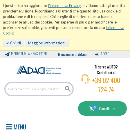
Questo sito ha aggiornato
l'informativa Privacy
. Invitiamo tutti gli utenti a
prenderne visione. Ricordiamo agli utenti che questo sito usa cookie di
profilazione e di terze parti. Chi sceglie di chiudere questo banner
acconsente all'uso dei cookie. Per saperne di più o per modificare le
preferenze sui cookie, gli utenti possono consultare la nostra
Informativa
Cookie
Chiudi
Maggiori Informazioni
ISCRIVITI ALLA NEWSLETTER
Benvenuto in Adaci
ACCEDI
Ti serve AIUTO?
Contattaci al
+39 02 400
724 74
0
Carrello
MENU