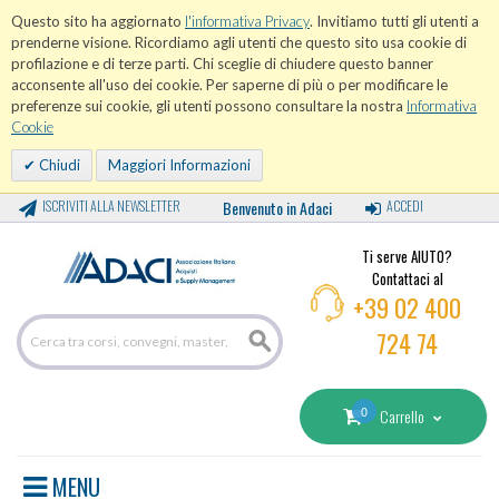
Questo sito ha aggiornato
l'informativa Privacy
. Invitiamo tutti gli utenti a
prenderne visione. Ricordiamo agli utenti che questo sito usa cookie di
profilazione e di terze parti. Chi sceglie di chiudere questo banner
acconsente all'uso dei cookie. Per saperne di più o per modificare le
preferenze sui cookie, gli utenti possono consultare la nostra
Informativa
Cookie
Chiudi
Maggiori Informazioni
ISCRIVITI ALLA NEWSLETTER
Benvenuto in Adaci
ACCEDI
Ti serve AIUTO?
Contattaci al
+39 02 400
724 74
0
Carrello
MENU