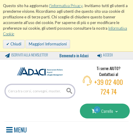
Questo sito ha aggiornato
l'informativa Privacy
. Invitiamo tutti gli utenti a
prenderne visione. Ricordiamo agli utenti che questo sito usa cookie di
profilazione e di terze parti. Chi sceglie di chiudere questo banner
acconsente all'uso dei cookie. Per saperne di più o per modificare le
preferenze sui cookie, gli utenti possono consultare la nostra
Informativa
Cookie
Chiudi
Maggiori Informazioni
ISCRIVITI ALLA NEWSLETTER
Benvenuto in Adaci
ACCEDI
Ti serve AIUTO?
Contattaci al
+39 02 400
724 74
0
Carrello
MENU