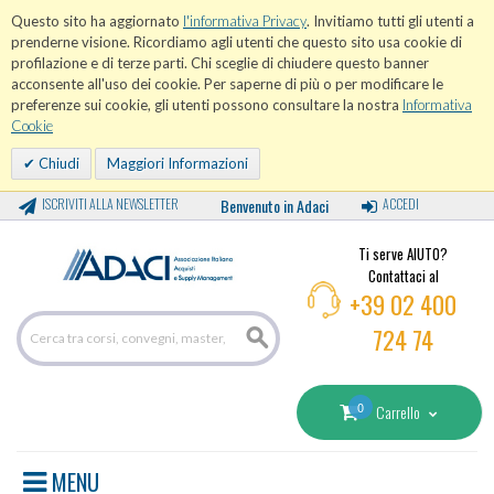
Questo sito ha aggiornato
l'informativa Privacy
. Invitiamo tutti gli utenti a
prenderne visione. Ricordiamo agli utenti che questo sito usa cookie di
profilazione e di terze parti. Chi sceglie di chiudere questo banner
acconsente all'uso dei cookie. Per saperne di più o per modificare le
preferenze sui cookie, gli utenti possono consultare la nostra
Informativa
Cookie
Chiudi
Maggiori Informazioni
ISCRIVITI ALLA NEWSLETTER
Benvenuto in Adaci
ACCEDI
Ti serve AIUTO?
Contattaci al
+39 02 400
724 74
0
Carrello
MENU