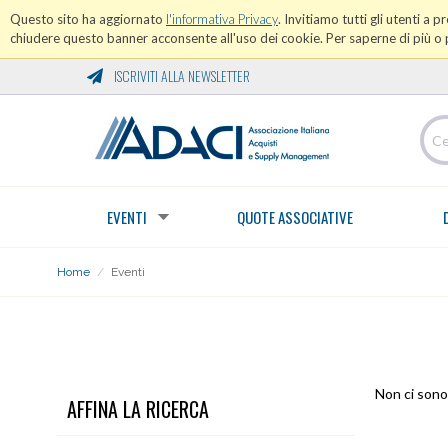
Questo sito ha aggiornato
l'informativa Privacy
. Invitiamo tutti gli utenti a 
chiudere questo banner acconsente all'uso dei cookie. Per saperne di più o p
ISCRIVITI ALLA NEWSLETTER
EVENTI
QUOTE ASSOCIATIVE
Home
/
Eventi
EVENTI
Non ci sono 
AFFINA LA RICERCA