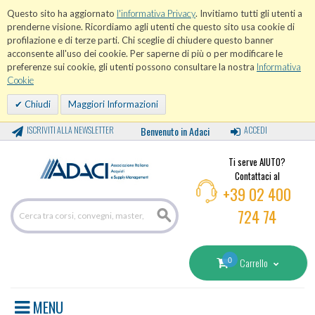
Questo sito ha aggiornato
l'informativa Privacy
. Invitiamo tutti gli utenti a
prenderne visione. Ricordiamo agli utenti che questo sito usa cookie di
profilazione e di terze parti. Chi sceglie di chiudere questo banner
acconsente all'uso dei cookie. Per saperne di più o per modificare le
preferenze sui cookie, gli utenti possono consultare la nostra
Informativa
Cookie
Chiudi
Maggiori Informazioni
ISCRIVITI ALLA NEWSLETTER
Benvenuto in Adaci
ACCEDI
Ti serve AIUTO?
Contattaci al
+39 02 400
724 74
0
Carrello
MENU