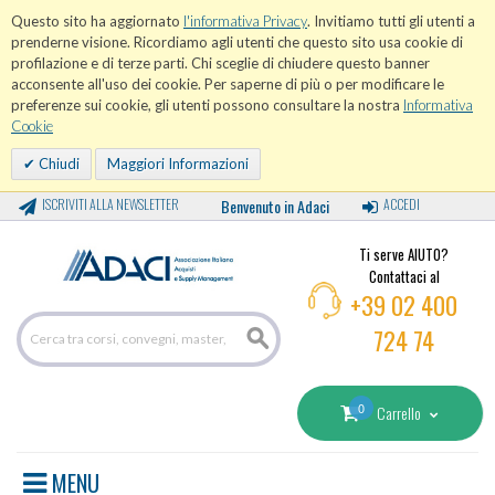
Questo sito ha aggiornato
l'informativa Privacy
. Invitiamo tutti gli utenti a
prenderne visione. Ricordiamo agli utenti che questo sito usa cookie di
profilazione e di terze parti. Chi sceglie di chiudere questo banner
acconsente all'uso dei cookie. Per saperne di più o per modificare le
preferenze sui cookie, gli utenti possono consultare la nostra
Informativa
Cookie
Chiudi
Maggiori Informazioni
ISCRIVITI ALLA NEWSLETTER
Benvenuto in Adaci
ACCEDI
Ti serve AIUTO?
Contattaci al
+39 02 400
724 74
0
Carrello
MENU