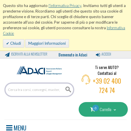
Questo sito ha aggiornato
l'informativa Privacy
. Invitiamo tutti gli utenti a
prenderne visione. Ricordiamo agli utenti che questo sito usa cookie di
profilazione e di terze parti. Chi sceglie di chiudere questo banner
acconsente all'uso dei cookie. Per saperne di più o per modificare le
preferenze sui cookie, gli utenti possono consultare la nostra
Informativa
Cookie
Chiudi
Maggiori Informazioni
ISCRIVITI ALLA NEWSLETTER
Benvenuto in Adaci
ACCEDI
Ti serve AIUTO?
Contattaci al
+39 02 400
724 74
0
Carrello
MENU