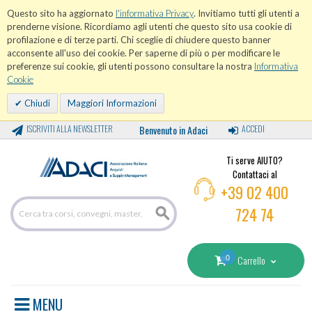
Questo sito ha aggiornato
l'informativa Privacy
. Invitiamo tutti gli utenti a
prenderne visione. Ricordiamo agli utenti che questo sito usa cookie di
profilazione e di terze parti. Chi sceglie di chiudere questo banner
acconsente all'uso dei cookie. Per saperne di più o per modificare le
preferenze sui cookie, gli utenti possono consultare la nostra
Informativa
Cookie
Chiudi
Maggiori Informazioni
ISCRIVITI ALLA NEWSLETTER
Benvenuto in Adaci
ACCEDI
Ti serve AIUTO?
Contattaci al
+39 02 400
724 74
0
Carrello
MENU