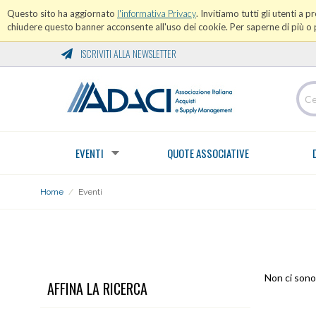
Questo sito ha aggiornato
l'informativa Privacy
. Invitiamo tutti gli utenti a 
chiudere questo banner acconsente all'uso dei cookie. Per saperne di più o p
ISCRIVITI ALLA NEWSLETTER
EVENTI
QUOTE ASSOCIATIVE
Home
/
Eventi
EVENTI
Non ci sono 
AFFINA LA RICERCA