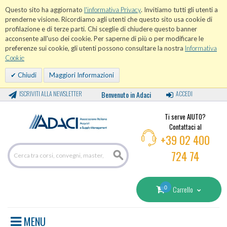
Questo sito ha aggiornato
l'informativa Privacy
. Invitiamo tutti gli utenti a
prenderne visione. Ricordiamo agli utenti che questo sito usa cookie di
profilazione e di terze parti. Chi sceglie di chiudere questo banner
acconsente all'uso dei cookie. Per saperne di più o per modificare le
preferenze sui cookie, gli utenti possono consultare la nostra
Informativa
Cookie
Chiudi
Maggiori Informazioni
ISCRIVITI ALLA NEWSLETTER
Benvenuto in Adaci
ACCEDI
Ti serve AIUTO?
Contattaci al
+39 02 400
724 74
0
Carrello
MENU