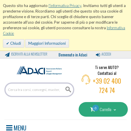
Questo sito ha aggiornato
l'informativa Privacy
. Invitiamo tutti gli utenti a
prenderne visione. Ricordiamo agli utenti che questo sito usa cookie di
profilazione e di terze parti. Chi sceglie di chiudere questo banner
acconsente all'uso dei cookie. Per saperne di più o per modificare le
preferenze sui cookie, gli utenti possono consultare la nostra
Informativa
Cookie
Chiudi
Maggiori Informazioni
ISCRIVITI ALLA NEWSLETTER
Benvenuto in Adaci
ACCEDI
Ti serve AIUTO?
Contattaci al
+39 02 400
724 74
0
Carrello
MENU