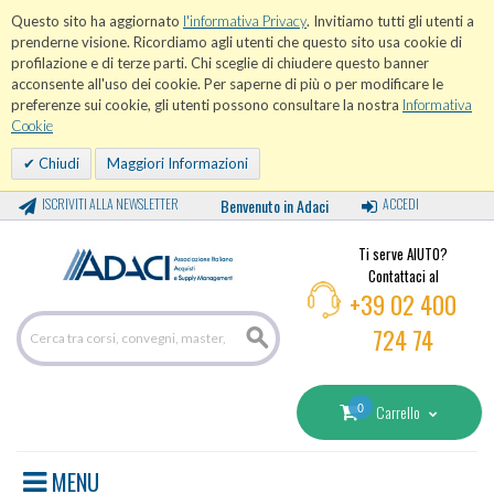
Questo sito ha aggiornato
l'informativa Privacy
. Invitiamo tutti gli utenti a
prenderne visione. Ricordiamo agli utenti che questo sito usa cookie di
profilazione e di terze parti. Chi sceglie di chiudere questo banner
acconsente all'uso dei cookie. Per saperne di più o per modificare le
preferenze sui cookie, gli utenti possono consultare la nostra
Informativa
Cookie
Chiudi
Maggiori Informazioni
ISCRIVITI ALLA NEWSLETTER
Benvenuto in Adaci
ACCEDI
Ti serve AIUTO?
Contattaci al
+39 02 400
724 74
0
Carrello
MENU