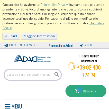
Questo sito ha aggiornato
l'informativa Privacy
. Invitiamo tutti gli utenti a
prenderne visione. Ricordiamo agli utenti che questo sito usa cookie di
profilazione e di terze parti. Chi sceglie di chiudere questo banner
acconsente all'uso dei cookie. Per saperne di più o per modificare le
preferenze sui cookie, gli utenti possono consultare la nostra
Informativa
Cookie
Chiudi
Maggiori Informazioni
ISCRIVITI ALLA NEWSLETTER
Benvenuto in Adaci
ACCEDI
Ti serve AIUTO?
Contattaci al
+39 02 400
724 74
0
Carrello
MENU