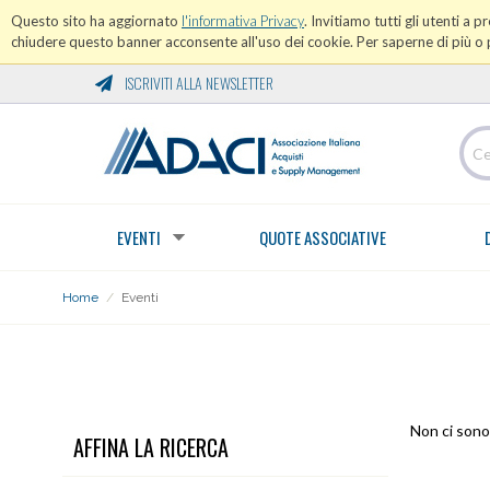
Questo sito ha aggiornato
l'informativa Privacy
. Invitiamo tutti gli utenti a 
chiudere questo banner acconsente all'uso dei cookie. Per saperne di più o p
ISCRIVITI ALLA NEWSLETTER
EVENTI
QUOTE ASSOCIATIVE
Home
/
Eventi
EVENTI
Non ci sono 
AFFINA LA RICERCA