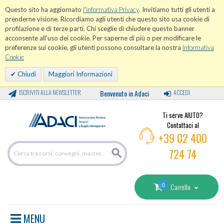
Questo sito ha aggiornato
l'informativa Privacy
. Invitiamo tutti gli utenti a
prenderne visione. Ricordiamo agli utenti che questo sito usa cookie di
profilazione e di terze parti. Chi sceglie di chiudere questo banner
acconsente all'uso dei cookie. Per saperne di più o per modificare le
preferenze sui cookie, gli utenti possono consultare la nostra
Informativa
Cookie
Chiudi
Maggiori Informazioni
ISCRIVITI ALLA NEWSLETTER
Benvenuto in Adaci
ACCEDI
Ti serve AIUTO?
Contattaci al
+39 02 400
724 74
0
Carrello
MENU