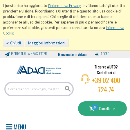
Questo sito ha aggiornato
l'informativa Privacy
. Invitiamo tutti gli utenti a
prenderne visione. Ricordiamo agli utenti che questo sito usa cookie di
profilazione e di terze parti. Chi sceglie di chiudere questo banner
acconsente all'uso dei cookie. Per saperne di più o per modificare le
preferenze sui cookie, gli utenti possono consultare la nostra
Informativa
Cookie
Chiudi
Maggiori Informazioni
ISCRIVITI ALLA NEWSLETTER
Benvenuto in Adaci
ACCEDI
Ti serve AIUTO?
Contattaci al
+39 02 400
724 74
0
Carrello
MENU