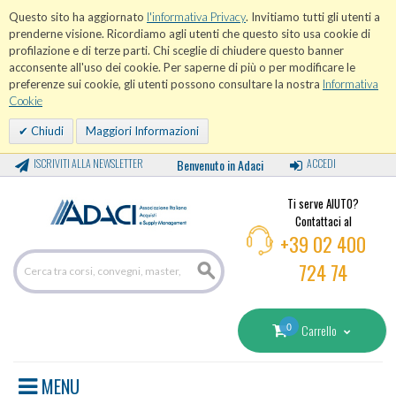
Questo sito ha aggiornato
l'informativa Privacy
. Invitiamo tutti gli utenti a
prenderne visione. Ricordiamo agli utenti che questo sito usa cookie di
profilazione e di terze parti. Chi sceglie di chiudere questo banner
acconsente all'uso dei cookie. Per saperne di più o per modificare le
preferenze sui cookie, gli utenti possono consultare la nostra
Informativa
Cookie
Chiudi
Maggiori Informazioni
ISCRIVITI ALLA NEWSLETTER
Benvenuto in Adaci
ACCEDI
Ti serve AIUTO?
Contattaci al
+39 02 400
724 74
0
Carrello
MENU