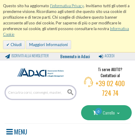
Questo sito ha aggiornato
l'informativa Privacy
. Invitiamo tutti gli utenti a
prenderne visione. Ricordiamo agli utenti che questo sito usa cookie di
profilazione e di terze parti. Chi sceglie di chiudere questo banner
acconsente all'uso dei cookie. Per saperne di più o per modificare le
preferenze sui cookie, gli utenti possono consultare la nostra
Informativa
Cookie
Chiudi
Maggiori Informazioni
ISCRIVITI ALLA NEWSLETTER
Benvenuto in Adaci
ACCEDI
Ti serve AIUTO?
Contattaci al
+39 02 400
724 74
0
Carrello
MENU