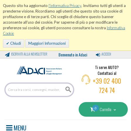
Questo sito ha aggiornato
l'informativa Privacy
. Invitiamo tutti gli utenti a
prenderne visione. Ricordiamo agli utenti che questo sito usa cookie di
profilazione e di terze parti. Chi sceglie di chiudere questo banner
acconsente all'uso dei cookie. Per saperne di più o per modificare le
preferenze sui cookie, gli utenti possono consultare la nostra
Informativa
Cookie
Chiudi
Maggiori Informazioni
ISCRIVITI ALLA NEWSLETTER
Benvenuto in Adaci
ACCEDI
Ti serve AIUTO?
Contattaci al
+39 02 400
724 74
0
Carrello
MENU