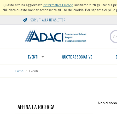
Questo sito ha aggiornato
l'informativa Privacy
. Invitiamo tutti gli utenti a 
chiudere questo banner acconsente all'uso dei cookie. Per saperne di più o p
ISCRIVITI ALLA NEWSLETTER
EVENTI
QUOTE ASSOCIATIVE
Home
/
Eventi
EVENTI
Non ci sono 
AFFINA LA RICERCA