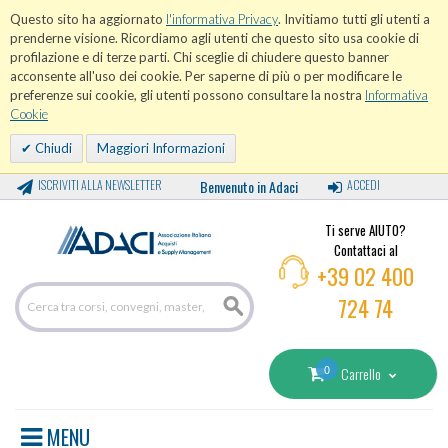
Questo sito ha aggiornato
l'informativa Privacy
. Invitiamo tutti gli utenti a
prenderne visione. Ricordiamo agli utenti che questo sito usa cookie di
profilazione e di terze parti. Chi sceglie di chiudere questo banner
acconsente all'uso dei cookie. Per saperne di più o per modificare le
preferenze sui cookie, gli utenti possono consultare la nostra
Informativa
Cookie
Chiudi
Maggiori Informazioni
ISCRIVITI ALLA NEWSLETTER
Benvenuto in Adaci
ACCEDI
Ti serve AIUTO?
Contattaci al
+39 02 400
724 74
0
Carrello
MENU