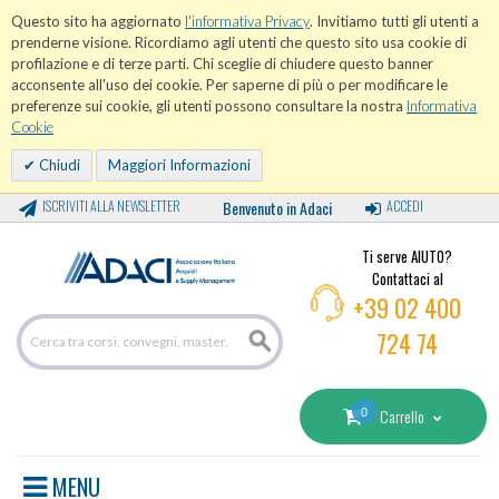
Questo sito ha aggiornato
l'informativa Privacy
. Invitiamo tutti gli utenti a
prenderne visione. Ricordiamo agli utenti che questo sito usa cookie di
profilazione e di terze parti. Chi sceglie di chiudere questo banner
acconsente all'uso dei cookie. Per saperne di più o per modificare le
preferenze sui cookie, gli utenti possono consultare la nostra
Informativa
Cookie
Chiudi
Maggiori Informazioni
ISCRIVITI ALLA NEWSLETTER
Benvenuto in Adaci
ACCEDI
Ti serve AIUTO?
Contattaci al
+39 02 400
724 74
0
Carrello
MENU