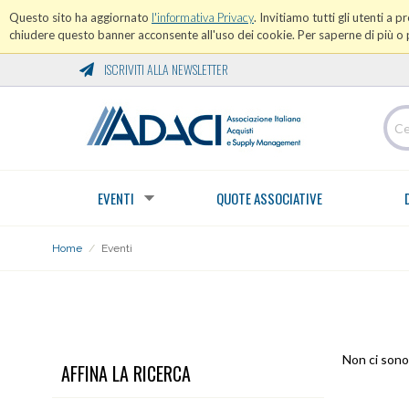
Questo sito ha aggiornato
l'informativa Privacy
. Invitiamo tutti gli utenti a 
chiudere questo banner acconsente all'uso dei cookie. Per saperne di più o p
ISCRIVITI ALLA NEWSLETTER
EVENTI
QUOTE ASSOCIATIVE
Home
/
Eventi
EVENTI
Non ci sono 
AFFINA LA RICERCA