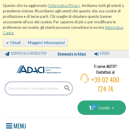
Questo sito ha aggiornato
l'informativa Privacy
. Invitiamo tutti gli utenti a
prenderne visione. Ricordiamo agli utenti che questo sito usa cookie di
profilazione e di terze parti. Chi sceglie di chiudere questo banner
acconsente all'uso dei cookie. Per saperne di più o per modificare le
preferenze sui cookie, gli utenti possono consultare la nostra
Informativa
Cookie
Chiudi
Maggiori Informazioni
ISCRIVITI ALLA NEWSLETTER
Benvenuto in Adaci
ACCEDI
Ti serve AIUTO?
Contattaci al
+39 02 400
724 74
0
Carrello
MENU