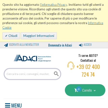
Questo sito ha aggiornato
l'informativa Privacy
. Invitiamo tutti gli utenti a
prenderne visione. Ricordiamo agli utenti che questo sito usa cookie di
profilazione e di terze parti. Chi sceglie di chiudere questo banner
acconsente all'uso dei cookie. Per saperne di più o per modificare le
preferenze sui cookie, gli utenti possono consultare la nostra
Informativa
Cookie
Chiudi
Maggiori Informazioni
ISCRIVITI ALLA NEWSLETTER
Benvenuto in Adaci
ACCEDI
Ti serve AIUTO?
Contattaci al
+39 02 400
724 74
0
Carrello
MENU