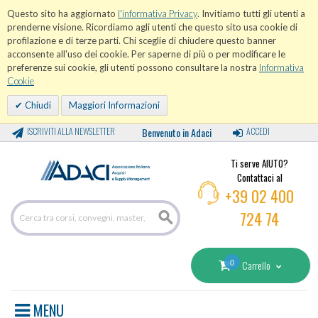
Questo sito ha aggiornato
l'informativa Privacy
. Invitiamo tutti gli utenti a
prenderne visione. Ricordiamo agli utenti che questo sito usa cookie di
profilazione e di terze parti. Chi sceglie di chiudere questo banner
acconsente all'uso dei cookie. Per saperne di più o per modificare le
preferenze sui cookie, gli utenti possono consultare la nostra
Informativa
Cookie
Chiudi
Maggiori Informazioni
ISCRIVITI ALLA NEWSLETTER
Benvenuto in Adaci
ACCEDI
Ti serve AIUTO?
Contattaci al
+39 02 400
724 74
0
Carrello
MENU