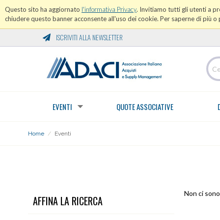
Questo sito ha aggiornato
l'informativa Privacy
. Invitiamo tutti gli utenti a 
chiudere questo banner acconsente all'uso dei cookie. Per saperne di più o p
ISCRIVITI ALLA NEWSLETTER
EVENTI
QUOTE ASSOCIATIVE
Home
/
Eventi
EVENTI
Non ci sono 
AFFINA LA RICERCA