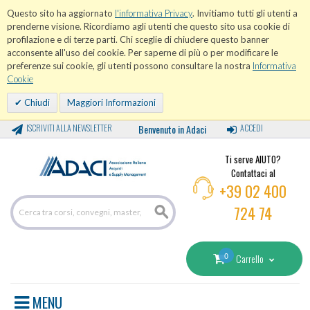
Questo sito ha aggiornato
l'informativa Privacy
. Invitiamo tutti gli utenti a
prenderne visione. Ricordiamo agli utenti che questo sito usa cookie di
profilazione e di terze parti. Chi sceglie di chiudere questo banner
acconsente all'uso dei cookie. Per saperne di più o per modificare le
preferenze sui cookie, gli utenti possono consultare la nostra
Informativa
Cookie
Chiudi
Maggiori Informazioni
ISCRIVITI ALLA NEWSLETTER
Benvenuto in Adaci
ACCEDI
Ti serve AIUTO?
Contattaci al
+39 02 400
724 74
0
Carrello
MENU