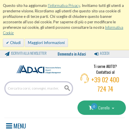
Questo sito ha aggiornato
l'informativa Privacy
. Invitiamo tutti gli utenti a
prenderne visione. Ricordiamo agli utenti che questo sito usa cookie di
profilazione e di terze parti. Chi sceglie di chiudere questo banner
acconsente all'uso dei cookie. Per saperne di più o per modificare le
preferenze sui cookie, gli utenti possono consultare la nostra
Informativa
Cookie
Chiudi
Maggiori Informazioni
ISCRIVITI ALLA NEWSLETTER
Benvenuto in Adaci
ACCEDI
Ti serve AIUTO?
Contattaci al
+39 02 400
724 74
0
Carrello
MENU