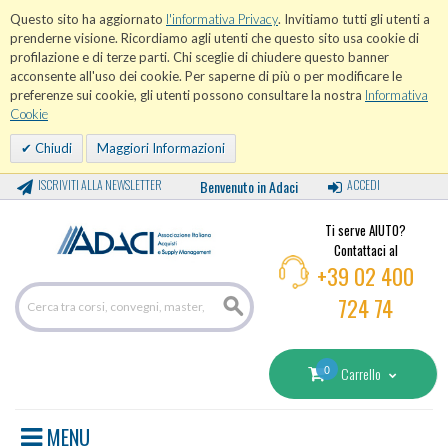
Questo sito ha aggiornato
l'informativa Privacy
. Invitiamo tutti gli utenti a
prenderne visione. Ricordiamo agli utenti che questo sito usa cookie di
profilazione e di terze parti. Chi sceglie di chiudere questo banner
acconsente all'uso dei cookie. Per saperne di più o per modificare le
preferenze sui cookie, gli utenti possono consultare la nostra
Informativa
Cookie
Chiudi
Maggiori Informazioni
ISCRIVITI ALLA NEWSLETTER
Benvenuto in Adaci
ACCEDI
Ti serve AIUTO?
Contattaci al
+39 02 400
724 74
0
Carrello
MENU