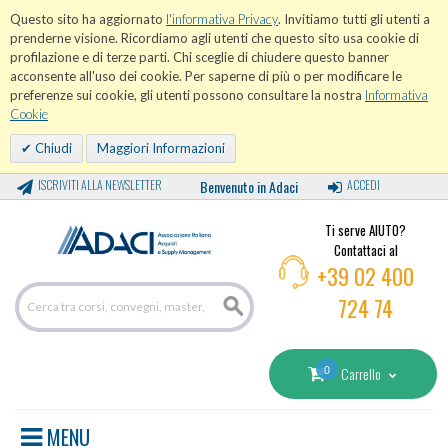
Questo sito ha aggiornato
l'informativa Privacy
. Invitiamo tutti gli utenti a
prenderne visione. Ricordiamo agli utenti che questo sito usa cookie di
profilazione e di terze parti. Chi sceglie di chiudere questo banner
acconsente all'uso dei cookie. Per saperne di più o per modificare le
preferenze sui cookie, gli utenti possono consultare la nostra
Informativa
Cookie
Chiudi
Maggiori Informazioni
ISCRIVITI ALLA NEWSLETTER
Benvenuto in Adaci
ACCEDI
Ti serve AIUTO?
Contattaci al
+39 02 400
724 74
0
Carrello
MENU