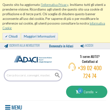
Questo sito ha aggiornato
l'informativa Privacy
. Invitiamo tutti gli utenti a
prenderne visione. Ricordiamo agli utenti che questo sito usa cookie di
profilazione e di terze parti. Chi sceglie di chiudere questo banner
acconsente all'uso dei cookie. Per saperne di più o per modificare le
preferenze sui cookie, gli utenti possono consultare la nostra
Informativa
Cookie
Chiudi
Maggiori Informazioni
ISCRIVITI ALLA NEWSLETTER
Benvenuto in Adaci
ACCEDI
Ti serve AIUTO?
Contattaci al
+39 02 400
724 74
0
Carrello
MENU