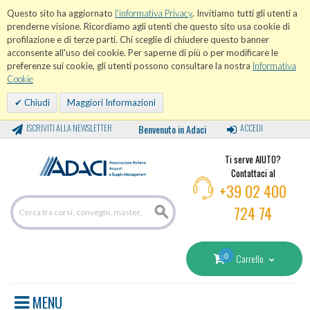
Questo sito ha aggiornato
l'informativa Privacy
. Invitiamo tutti gli utenti a
prenderne visione. Ricordiamo agli utenti che questo sito usa cookie di
profilazione e di terze parti. Chi sceglie di chiudere questo banner
acconsente all'uso dei cookie. Per saperne di più o per modificare le
preferenze sui cookie, gli utenti possono consultare la nostra
Informativa
Cookie
Chiudi
Maggiori Informazioni
ISCRIVITI ALLA NEWSLETTER
Benvenuto in Adaci
ACCEDI
Ti serve AIUTO?
Contattaci al
+39 02 400
724 74
0
Carrello
MENU