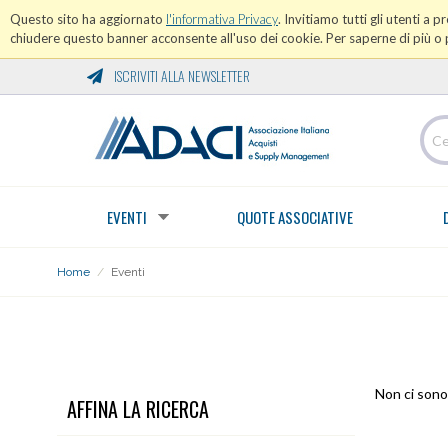
Questo sito ha aggiornato
l'informativa Privacy
. Invitiamo tutti gli utenti a 
chiudere questo banner acconsente all'uso dei cookie. Per saperne di più o p
ISCRIVITI ALLA NEWSLETTER
EVENTI
QUOTE ASSOCIATIVE
Home
/
Eventi
EVENTI
Non ci sono 
AFFINA LA RICERCA