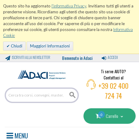
Questo sito ha aggiornato
l'informativa Privacy
. Invitiamo tutti gli utenti a
prenderne visione. Ricordiamo agli utenti che questo sito usa cookie di
profilazione e di terze parti. Chi sceglie di chiudere questo banner
acconsente all'uso dei cookie. Per saperne di più o per modificare le
preferenze sui cookie, gli utenti possono consultare la nostra
Informativa
Cookie
Chiudi
Maggiori Informazioni
ISCRIVITI ALLA NEWSLETTER
Benvenuto in Adaci
ACCEDI
Ti serve AIUTO?
Contattaci al
+39 02 400
724 74
0
Carrello
MENU