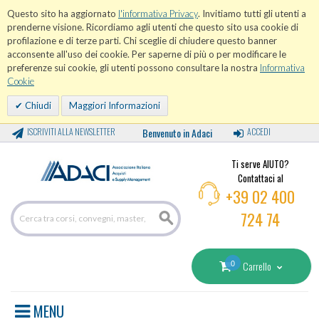
Questo sito ha aggiornato
l'informativa Privacy
. Invitiamo tutti gli utenti a
prenderne visione. Ricordiamo agli utenti che questo sito usa cookie di
profilazione e di terze parti. Chi sceglie di chiudere questo banner
acconsente all'uso dei cookie. Per saperne di più o per modificare le
preferenze sui cookie, gli utenti possono consultare la nostra
Informativa
Cookie
Chiudi
Maggiori Informazioni
ISCRIVITI ALLA NEWSLETTER
Benvenuto in Adaci
ACCEDI
Ti serve AIUTO?
Contattaci al
+39 02 400
724 74
0
Carrello
MENU