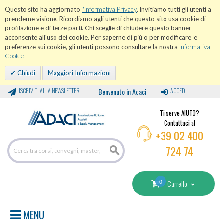
Questo sito ha aggiornato
l'informativa Privacy
. Invitiamo tutti gli utenti a
prenderne visione. Ricordiamo agli utenti che questo sito usa cookie di
profilazione e di terze parti. Chi sceglie di chiudere questo banner
acconsente all'uso dei cookie. Per saperne di più o per modificare le
preferenze sui cookie, gli utenti possono consultare la nostra
Informativa
Cookie
Chiudi
Maggiori Informazioni
ISCRIVITI ALLA NEWSLETTER
Benvenuto in Adaci
ACCEDI
Ti serve AIUTO?
Contattaci al
+39 02 400
724 74
0
Carrello
MENU