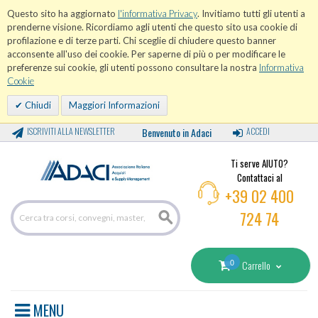
Questo sito ha aggiornato
l'informativa Privacy
. Invitiamo tutti gli utenti a
prenderne visione. Ricordiamo agli utenti che questo sito usa cookie di
profilazione e di terze parti. Chi sceglie di chiudere questo banner
acconsente all'uso dei cookie. Per saperne di più o per modificare le
preferenze sui cookie, gli utenti possono consultare la nostra
Informativa
Cookie
Chiudi
Maggiori Informazioni
ISCRIVITI ALLA NEWSLETTER
Benvenuto in Adaci
ACCEDI
Ti serve AIUTO?
Contattaci al
+39 02 400
724 74
0
Carrello
MENU