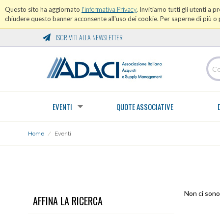
Questo sito ha aggiornato
l'informativa Privacy
. Invitiamo tutti gli utenti a 
chiudere questo banner acconsente all'uso dei cookie. Per saperne di più o p
ISCRIVITI ALLA NEWSLETTER
EVENTI
QUOTE ASSOCIATIVE
Home
/
Eventi
EVENTI
Non ci sono 
AFFINA LA RICERCA