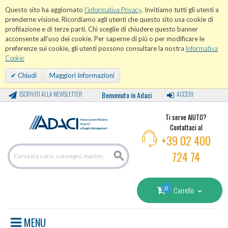
Questo sito ha aggiornato
l'informativa Privacy
. Invitiamo tutti gli utenti a
prenderne visione. Ricordiamo agli utenti che questo sito usa cookie di
profilazione e di terze parti. Chi sceglie di chiudere questo banner
acconsente all'uso dei cookie. Per saperne di più o per modificare le
preferenze sui cookie, gli utenti possono consultare la nostra
Informativa
Cookie
Chiudi
Maggiori Informazioni
ISCRIVITI ALLA NEWSLETTER
Benvenuto in Adaci
ACCEDI
Ti serve AIUTO?
Contattaci al
+39 02 400
724 74
0
Carrello
MENU