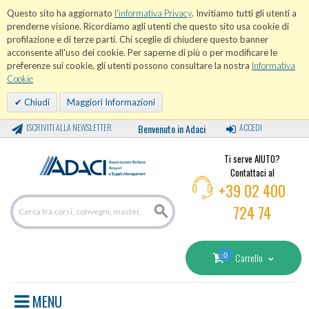
Questo sito ha aggiornato
l'informativa Privacy
. Invitiamo tutti gli utenti a
prenderne visione. Ricordiamo agli utenti che questo sito usa cookie di
profilazione e di terze parti. Chi sceglie di chiudere questo banner
acconsente all'uso dei cookie. Per saperne di più o per modificare le
preferenze sui cookie, gli utenti possono consultare la nostra
Informativa
Cookie
Chiudi
Maggiori Informazioni
ISCRIVITI ALLA NEWSLETTER
Benvenuto in Adaci
ACCEDI
Ti serve AIUTO?
Contattaci al
+39 02 400
724 74
0
Carrello
MENU