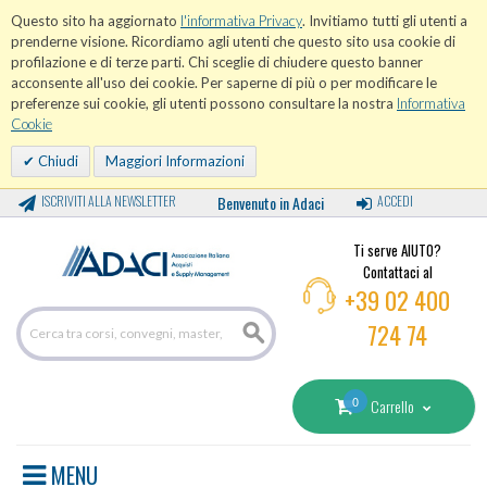
Questo sito ha aggiornato
l'informativa Privacy
. Invitiamo tutti gli utenti a
prenderne visione. Ricordiamo agli utenti che questo sito usa cookie di
profilazione e di terze parti. Chi sceglie di chiudere questo banner
acconsente all'uso dei cookie. Per saperne di più o per modificare le
preferenze sui cookie, gli utenti possono consultare la nostra
Informativa
Cookie
Chiudi
Maggiori Informazioni
ISCRIVITI ALLA NEWSLETTER
Benvenuto in Adaci
ACCEDI
Ti serve AIUTO?
Contattaci al
+39 02 400
724 74
0
Carrello
MENU