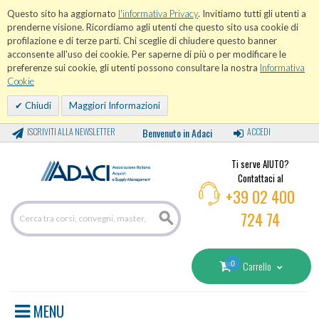
Questo sito ha aggiornato
l'informativa Privacy
. Invitiamo tutti gli utenti a
prenderne visione. Ricordiamo agli utenti che questo sito usa cookie di
profilazione e di terze parti. Chi sceglie di chiudere questo banner
acconsente all'uso dei cookie. Per saperne di più o per modificare le
preferenze sui cookie, gli utenti possono consultare la nostra
Informativa
Cookie
Chiudi
Maggiori Informazioni
ISCRIVITI ALLA NEWSLETTER
Benvenuto in Adaci
ACCEDI
Ti serve AIUTO?
Contattaci al
+39 02 400
724 74
0
Carrello
MENU