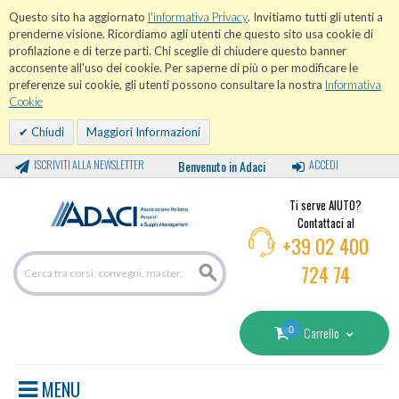
Questo sito ha aggiornato
l'informativa Privacy
. Invitiamo tutti gli utenti a
prenderne visione. Ricordiamo agli utenti che questo sito usa cookie di
profilazione e di terze parti. Chi sceglie di chiudere questo banner
acconsente all'uso dei cookie. Per saperne di più o per modificare le
preferenze sui cookie, gli utenti possono consultare la nostra
Informativa
Cookie
Chiudi
Maggiori Informazioni
ISCRIVITI ALLA NEWSLETTER
Benvenuto in Adaci
ACCEDI
Ti serve AIUTO?
Contattaci al
+39 02 400
724 74
0
Carrello
MENU