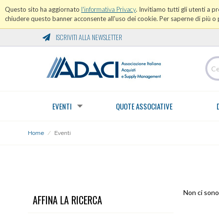
Questo sito ha aggiornato
l'informativa Privacy
. Invitiamo tutti gli utenti a 
chiudere questo banner acconsente all'uso dei cookie. Per saperne di più o p
ISCRIVITI ALLA NEWSLETTER
EVENTI
QUOTE ASSOCIATIVE
Home
/
Eventi
EVENTI
Non ci sono 
AFFINA LA RICERCA