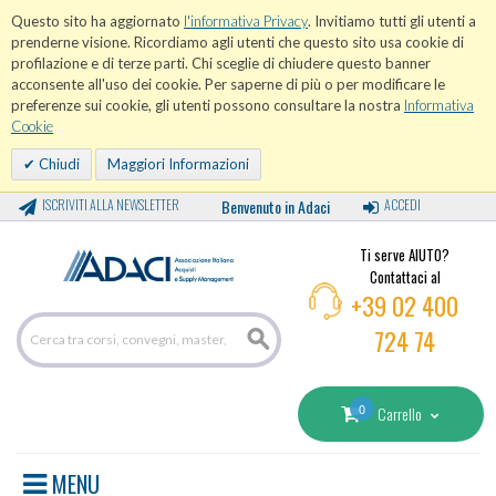
Questo sito ha aggiornato
l'informativa Privacy
. Invitiamo tutti gli utenti a
prenderne visione. Ricordiamo agli utenti che questo sito usa cookie di
profilazione e di terze parti. Chi sceglie di chiudere questo banner
acconsente all'uso dei cookie. Per saperne di più o per modificare le
preferenze sui cookie, gli utenti possono consultare la nostra
Informativa
Cookie
Chiudi
Maggiori Informazioni
ISCRIVITI ALLA NEWSLETTER
Benvenuto in Adaci
ACCEDI
Ti serve AIUTO?
Contattaci al
+39 02 400
724 74
0
Carrello
MENU