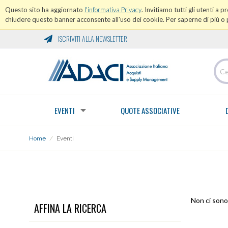
Questo sito ha aggiornato
l'informativa Privacy
. Invitiamo tutti gli utenti a 
chiudere questo banner acconsente all'uso dei cookie. Per saperne di più o p
ISCRIVITI ALLA NEWSLETTER
EVENTI
QUOTE ASSOCIATIVE
Home
/
Eventi
EVENTI
Non ci sono 
AFFINA LA RICERCA